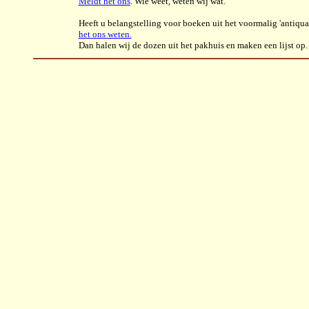
Meldt het ons
. Wie weet, weten wij wat.
Heeft u belangstelling voor boeken uit het voormalig 'antiq
het ons weten.
Dan halen wij de dozen uit het pakhuis en maken een lijst op.