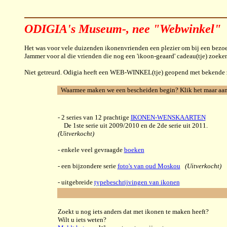
ODIGIA's Museum-, nee "Webwinkel"
Het was voor vele duizenden ikonenvrienden een plezier om bij een be
Jammer voor al die vrienden die nog een 'ikoon-geaard' cadeau(tje) zoeken
Niet getreurd. Odigia heeft een WEB-WINKEL(tje) geopend met bekende zake
Waarmee maken we een bescheiden begin? Klik het maar aan 
- 2 series van 12 prachtige
IKONEN-WENSKAARTEN
De 1ste serie uit 2009/2010 en de 2de serie uit 2011.
(Uitverkocht)
- enkele veel gevraagde
boeken
- een bijzondere serie
foto's van oud Moskou
(Uitverkocht)
- uitgebreide
typebeschrijvingen van ikonen
Zoekt u nog iets anders dat met ikonen te maken heeft?
Wilt u iets weten?