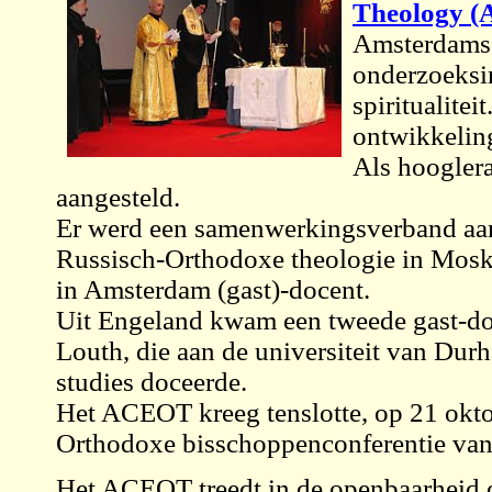
Theology 
Amsterdamse 
onderzoeksi
spiritualitei
ontwikkeling
Als hooglera
aangesteld.
Er werd een samenwerkingsverband aan
Russisch-Orthodoxe theologie in Mosko
in Amsterdam (gast)-docent.
Uit Engeland kwam een tweede gast-do
Louth, die aan de universiteit van Dur
studies doceerde.
Het ACEOT kreeg tenslotte, op 21 okt
Orthodoxe bisschoppenconferentie van 
Het ACEOT treedt in de openbaarheid o