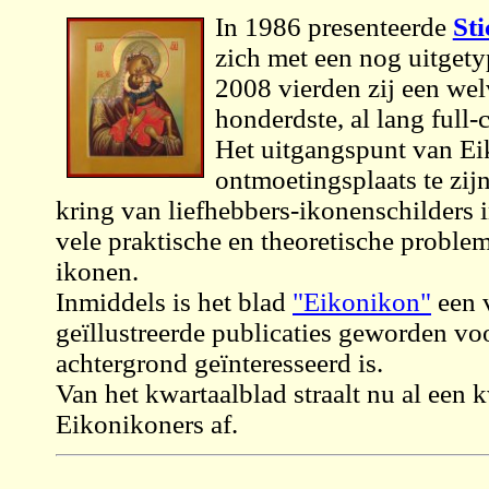
In 1986 presenteerde
St
zich met een nog uitgetyp
2008 vierden zij een wel
honderdste, al lang full-
Het uitgangspunt van Ei
ontmoetingsplaats te zij
kring van liefhebbers-ikonenschilders
vele praktische en theoretische problem
ikonen.
Inmiddels is het blad
"Eikonikon"
een v
geïllustreerde publicaties geworden voo
achtergrond geïnteresseerd is.
Van het kwartaalblad straalt nu al een
Eikonikoners af.