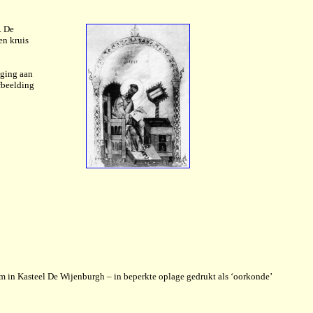
. De
en kruis
iging aan
afbeelding
um in Kasteel De Wijenburgh – in beperkte oplage gedrukt als ‘oorkonde’