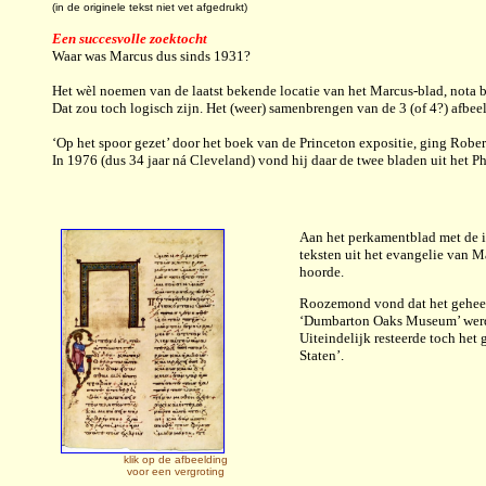
(in de originele tekst niet vet afgedrukt)
Een succesvolle zoektocht
Waar was Marcus dus sinds 1931?
Het wèl noemen van de laatst bekende locatie van het Marcus-blad, nota 
Dat zou toch logisch zijn. Het (weer) samenbrengen van de 3 (of 4?) afbee
‘Op het spoor gezet’ door het boek van de Princeton expositie, ging Robe
In 1976 (dus 34 jaar ná Cleveland) vond hij daar de twee bladen uit het 
Aan het perkamentblad met de i
teksten uit het evangelie van M
hoorde.
Roozemond vond dat het geheel 
‘Dumbarton Oaks Museum’ werd
Uiteindelijk resteerde toch het
Staten’.
klik op de afbeelding
voor een vergroting