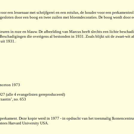
voor een lessenaar met schrijfgerei en een rotulus, de houder voor een perkamentrol
gesloten door een boog en twee zuilen met bloemdecoraties. De boog wordt door e
kleuren in roze en blauw. De afbeelding van Marcus heeft slechts een lichte beschad
 Beschadigingen die overigens al bestonden in 1931. Zoals blijkt uit de zwart-wit 
 uit 1931.
inceton 1973
927 (alle 4 evangelisten gereproduceerd)
yzantin’, no. 653
 op perkament. Deze kopie werd in 1977 - in opdracht van het toenmalig Ikonencentr
stees Harvard University USA.