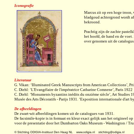
Iconografie
Marcus zit op een hoge troon, 
bladgoud achtergrond wordt af
bekroond.
Prachtig zijn de zachte pastel
het hoofd, de hand en de voet.
over genomen uit de catalogus
Literatuur
G. Vikan: ‘Illuminated Greek Manuscripts from American Collections’, Pr
C. Diehl: ‘L'Evangélaire de l'impératrice Catharine Comnene’, Paris 1922
C. Diehl: ‘Monuments byzantins inédits du onzième siècle’, Art Studies 1
Musée des Arts Décoratifs - Parijs 1931. ‘Exposition internationale d'art b
De afbeeldingen
De zwart-wit afbeeldingen komen uit de catalogues van 1931.
De facsimile-kopie is in formaat en kleur exact gelijk aan het origineel
voor de presentatie door het Dumbarton Oaks Museum - Washington / Tru
© Stichting ODIGIA-Instituut Den Haag NL www.odigia.nl stichting@odigia.nl