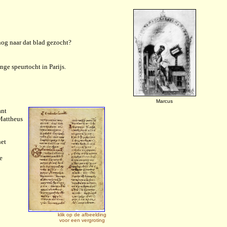
nog naar dat blad gezocht?
ge speurtocht in Parijs.
Marcus
ant
 Mattheus
het
e
klik op de afbeelding
voor een vergroting