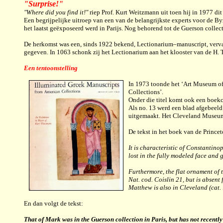
"Surprise!"
"Where did you find it!"
riep Prof. Kurt Weitzmann uit toen hij in 1977 di
Een begrijpelijke uitroep van een van de belangrijkste experts voor de B
het laatst geëxposeerd werd in Parijs. Nog behorend tot de Guerson collect
De herkomst was een, sinds 1922 bekend, Lectionarium–manuscript, vervaa
gegeven. In 1063 schonk zij het Lectionarium aan het klooster van de H. Tr
Een tentoonstelling
In 1973 toonde het ‘Art Museum of 
Collections’.
Onder die titel komt ook een boekc
Als no. 13 werd een blad afgebeeld
uitgemaakt.
Het Cleveland Museum 
De tekst in het boek van de Princet
It is characteristic of Constantino
lost in the fully modeled face and 
Furthermore, the flat ornament of t
Nat. cod. Coislin 21, but is absent
Matthew is also in Cleveland (cat. 
En dan volgt de tekst:
That of Mark was in the Guerson collection in Paris, but has not recently