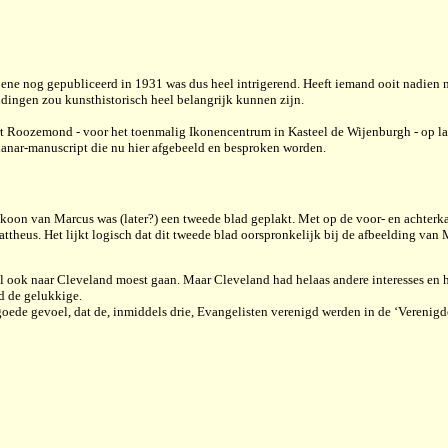
bene nog gepubliceerd in 1931 was dus heel intrigerend. Heeft iemand ooit nadien 
ldingen zou kunsthistorisch heel belangrijk kunnen zijn.
rt Roozemond - voor het toenmalig Ikonencentrum in Kasteel de Wijenburgh - op lan
Phanar-manuscript die nu hier afgebeeld en besproken worden.
koon van Marcus was (later?) een tweede blad geplakt. Met op de voor- en achterk
attheus. Het lijkt logisch dat dit tweede blad oorspronkelijk bij de afbeelding van
ook naar Cleveland moest gaan. Maar Cleveland had helaas andere interesses en 
 de gelukkige.
 goede gevoel, dat de, inmiddels drie, Evangelisten verenigd werden in de ‘Verenigd