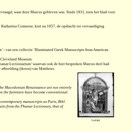
fgevraagd, waar deze Marcus gebleven was. Sinds 1931, toen het blad voor
n Katharina Comnene, kort na 1057, de opdracht tot vervaardiging
n’ - van een collectie ‘Illuminated Greek Manuscripts from American
et Cleveland Museum.
 ‘Phanar-Lectionarium’ waarvan ook de hier besproken Marcus deel had
 afbeelding (ikoon) van Mattheus.
f the Macedonian Renaissance are not entirely
 on the furniture have become conventional.
h contemporary manuscripts as Paris, Bibl.
raits from the Phanar Lectionary, that of
Lucas