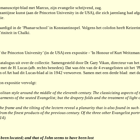
t manuscript-blad met Marcus, zijn evangelie schrijvend, zag.
yzantijnse kunst (aan de Princeton University in de USA), die zich jarenlang had a
ie.
rdigd in de ‘Phanar-school’ in Konstantinopel. Volgens het colofon heeft Keizeri
initeit in Chalki.
the Princeton University’ (in de USA) een expositie - ‘In Honour of Kurt Weitzman
atalogus uit over de collectie. Samengesteld door Dr. Gary Vikan, directeur van h
 met de H. Lucas (afb. rechts beneden). Dat was één van de 4 evangelisten uit het
of Art had dit Lucas-blad al in 1942 verworven. Samen met een derde blad: met de
on expositie vervolgt:
politan style around the middle of the eleventh century. The classicizing aspects o
garments of the seated Evangelist; but the drapery folds and the treatment of light
he frame and the tilting of the lectern reveal a planarity that is also found in suc
 from the finest products of the previous century. Of the three other Evangelist port
14).
 been located; and that of John seems to have been lost